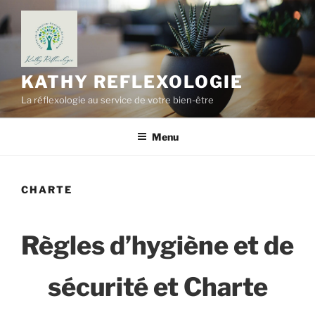
Aller
au
contenu
principal
KATHY REFLEXOLOGIE
La réflexologie au service de votre bien-être
Menu
CHARTE
Règles d’hygiène et de
sécurité et Charte