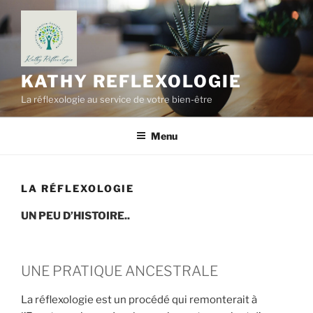
Aller
au
contenu
principal
KATHY REFLEXOLOGIE
La réflexologie au service de votre bien-être
Menu
LA RÉFLEXOLOGIE
UN PEU D’HISTOIRE..
UNE PRATIQUE ANCESTRALE
La réflexologie est un procédé qui remonterait à